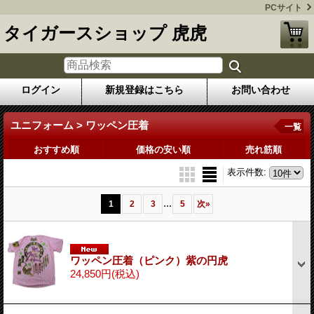
PCサイト
タイガースショップ 虎虎
ログイン
新規登録はこちら
お問い合わせ
ユニフォーム > ワッペン圧着
一覧
おすすめ順
価格の安い順
売れ筋順
表示件数
:
...
1
2
3
5
次
»
ワッペン圧着（ピンク）紫の円虎
24,850円
(税込)