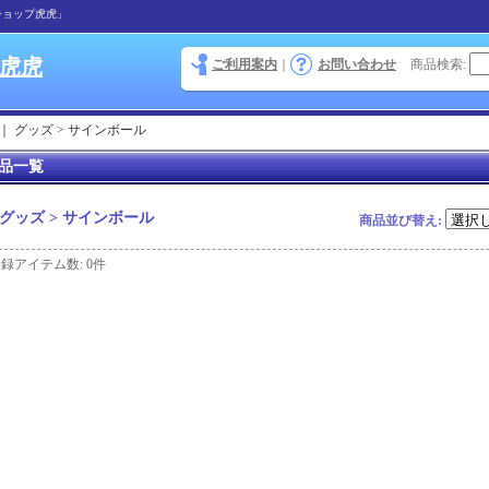
ショップ虎虎」
 虎虎
ご利用案内
｜
お問い合わせ
商品検索
:
｜
グッズ > サインボール
品一覧
グッズ > サインボール
商品並び替え
:
登録アイテム数
:
0件