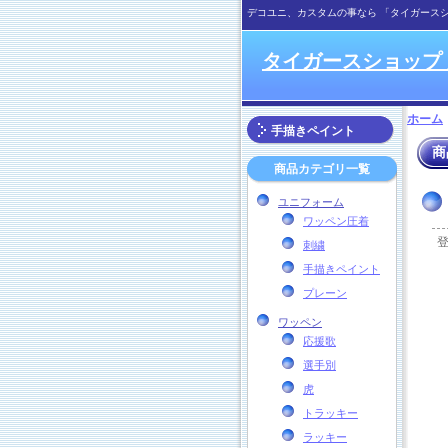
デコユニ、カスタムの事なら 「タイガース
タイガースショップ
ホーム
手描きペイント
商
商品カテゴリ一覧
ユニフォーム
ワッペン圧着
刺繍
手描きペイント
プレーン
ワッペン
応援歌
選手別
虎
トラッキー
ラッキー