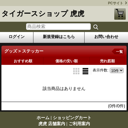
PCサイト
タイガースショップ 虎虎
ログイン
新規登録はこちら
お問い合わせ
グッズ > ステッカー
一覧
おすすめ順
価格の安い順
売れ筋順
表示件数
:
該当商品はありません
(0件/0件)
ホーム
|
ショッピングカート
虎虎 店舗案内
|
ご利用案内