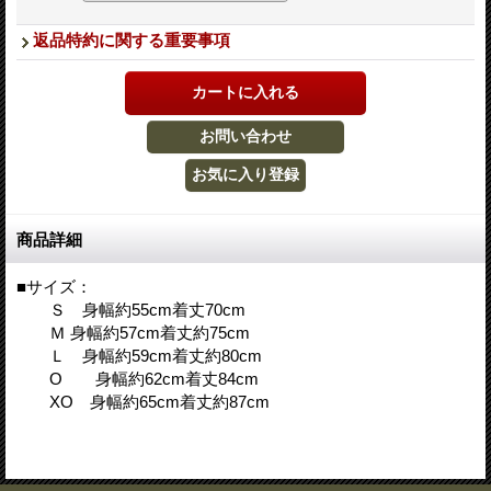
返品特約に関する重要事項
商品詳細
■サイズ：
Ｓ 身幅約55cm着丈70cm
Ｍ 身幅約57cm着丈約75cm
Ｌ 身幅約59cm着丈約80cm
O 身幅約62cm着丈84cm
XO 身幅約65cm着丈約87cm