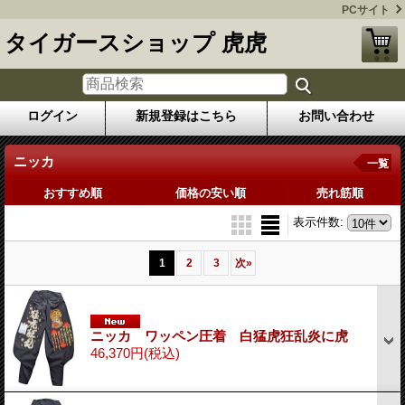
PCサイト
タイガースショップ 虎虎
ログイン
新規登録はこちら
お問い合わせ
ニッカ
一覧
おすすめ順
価格の安い順
売れ筋順
表示件数
:
1
2
3
次
»
ニッカ ワッペン圧着 白猛虎狂乱炎に虎
46,370円
(税込)