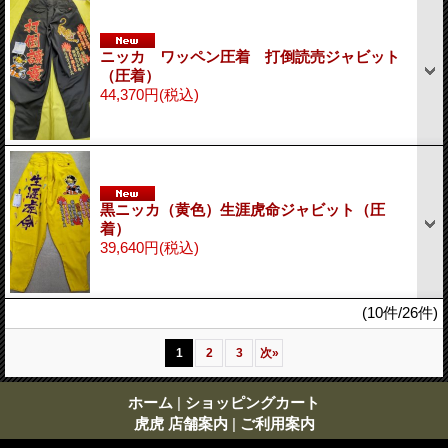
ニッカ ワッペン圧着 打倒読売ジャビット
（圧着）
44,370円
(税込)
黒ニッカ（黄色）生涯虎命ジャビット（圧
着）
39,640円
(税込)
(10件/26件)
1
2
3
次
»
ホーム
|
ショッピングカート
虎虎 店舗案内
|
ご利用案内