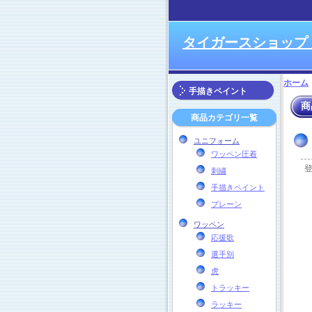
タイガースショップ
ホーム
手描きペイント
商
商品カテゴリ一覧
ユニフォーム
ワッペン圧着
刺繍
手描きペイント
プレーン
ワッペン
応援歌
選手別
虎
トラッキー
ラッキー