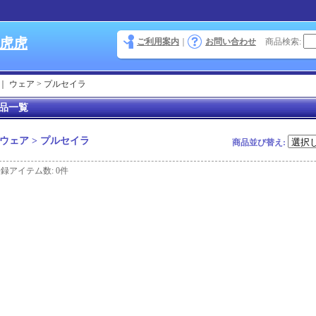
 虎虎
ご利用案内
｜
お問い合わせ
商品検索
:
｜
ウェア > プルセイラ
品一覧
ウェア > プルセイラ
商品並び替え
:
登録アイテム数
:
0件