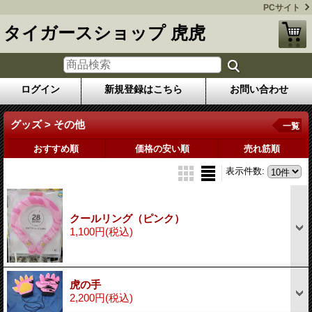
PCサイト
タイガースショップ 虎虎
ログイン
新規登録はこちら
お問い合わせ
グッズ > その他
一覧
おすすめ順
価格の安い順
売れ筋順
表示件数
:
クールリング（ピンク）
1,100円
(税込)
虎の手
2,200円
(税込)