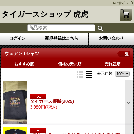
PCサイト
タイガースショップ 虎虎
ログイン
新規登録はこちら
お問い合わせ
ウェア > Tシャツ
一覧
おすすめ順
価格の安い順
売れ筋順
表示件数
:
タイガース優勝(2025)
3,980円
(税込)