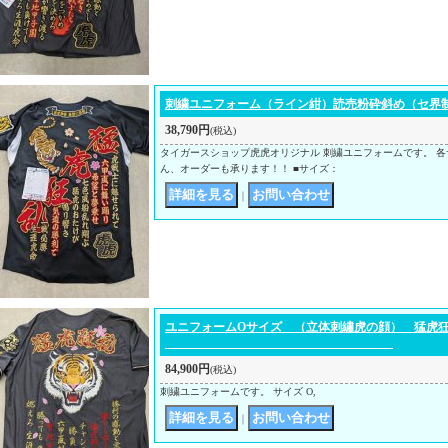
刺繍ユニフォーム（ライン紺）読売粉砕斜め（セ界
38,790円
(税込)
タイガースショップ虎虎オリジナル 刺繍ユニフォームです。 各
ん、オーダーも承ります！！ ■サイズ：
｜
ユニフォームOサイズ （立体刺繡
84,900円
(税込)
刺繍ユニフォームです。 サイズ O,
｜