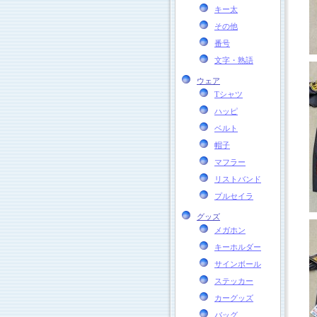
キー太
その他
番号
文字・熟語
ウェア
Tシャツ
ハッピ
ベルト
帽子
マフラー
リストバンド
プルセイラ
グッズ
メガホン
キーホルダー
サインボール
ステッカー
カーグッズ
バッグ