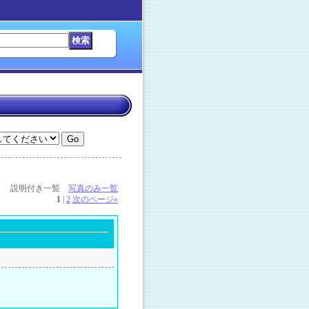
説明付き一覧
写真のみ一覧
1
|
2
次のページ
»
ろし１．２．３．）