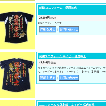
刺繍 ユニフォーム
29,160円
(税込)
刺繍ユニフォームです。
｜
刺繍ユニフォーム ネイビー 猛虎戦士
45,446円
(税込)
タイガースショップ虎虎オリジナル 刺繍ユニフォームです。 各
ん、オーダーも承ります！！ ■サイズ： 【Sサイズ】胸囲：104c
｜
ユニフォーム 立体刺繍 ネイビー 猛虎狂乱