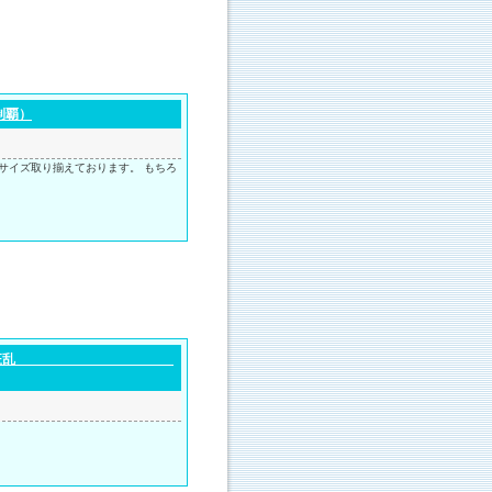
制覇）
サイズ取り揃えております。 もちろ
虎の顔） 猛虎狂乱