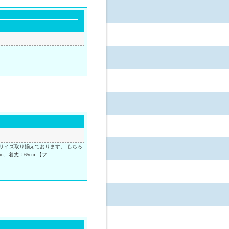
 愛羅舞虎
サイズ取り揃えております。 もちろ
m、着丈：65cm 【フ…