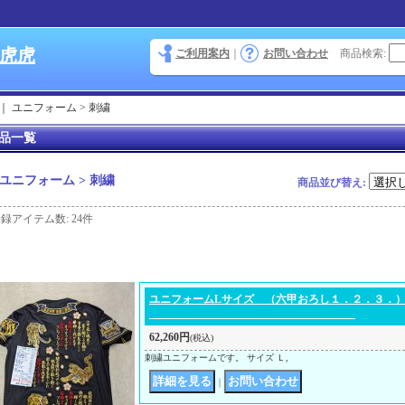
 虎虎
ご利用案内
｜
お問い合わせ
商品検索
:
｜
ユニフォーム > 刺繍
品一覧
ユニフォーム > 刺繍
商品並び替え
:
登録アイテム数
:
24件
ユニフォームLサイズ （六甲お
62,260円
(税込)
刺繍ユニフォームです。 サイズ Ｌ,
｜