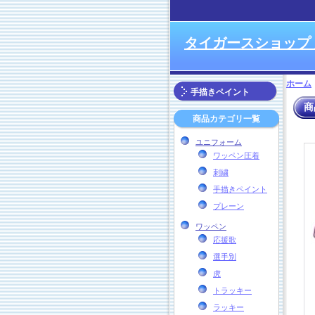
タイガースショップ
ホーム
手描きペイント
商
商品カテゴリ一覧
ユニフォーム
ワッペン圧着
刺繍
手描きペイント
プレーン
ワッペン
応援歌
選手別
虎
トラッキー
ラッキー