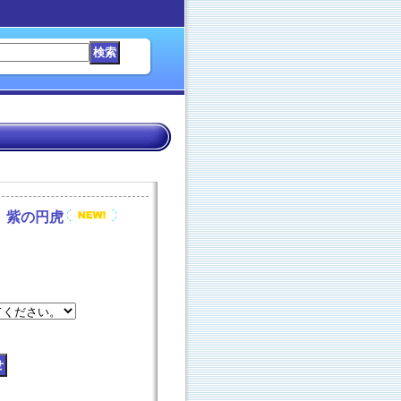
）紫の円虎