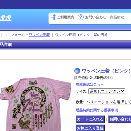
 虎虎
ご利用案内
｜
お問い合わせ
商品検索
:
｜ ユニフォーム >
ワッペン圧着
｜
ワッペン圧着（ピンク）紫の円虎
品詳細
ワッペン圧着（ピンク
販売価格
:
24,850円
(税込)
在庫確認はこちら
サイズ
:
数量
:
返品特約に関する重要事項
｜