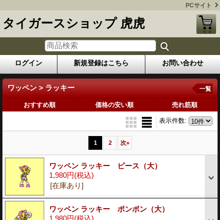
PCサイト
タイガースショップ 虎虎
ログイン
新規登録はこちら
お問い合わせ
ワッペン > ラッキー
一覧
おすすめ順
価格の安い順
売れ筋順
表示件数
:
1
2
次
»
ワッペン ラッキー ピース（大）
1,980円
(税込)
[在庫あり]
ワッペン ラッキー ポンポン（大）
1,980円
(税込)