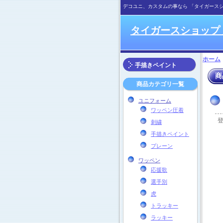
デコユニ、カスタムの事なら 「タイガース
タイガースショップ
ホーム
手描きペイント
商
商品カテゴリ一覧
ユニフォーム
ワッペン圧着
刺繍
手描きペイント
プレーン
ワッペン
応援歌
選手別
虎
トラッキー
ラッキー