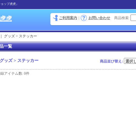
ショップ虎虎」
 虎虎
ご利用案内
｜
お問い合わせ
商品検索
:
｜
グッズ > ステッカー
品一覧
グッズ > ステッカー
商品並び替え
:
登録アイテム数
:
0件