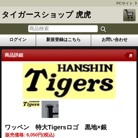
PCサイト
タイガースショップ 虎虎
ログイン
新規登録はこちら
お問い合わせ
商品詳細
虎
ワッペン 特大Tigersロゴ 黒地×銀
販売価格
:
6,050円
(税込)