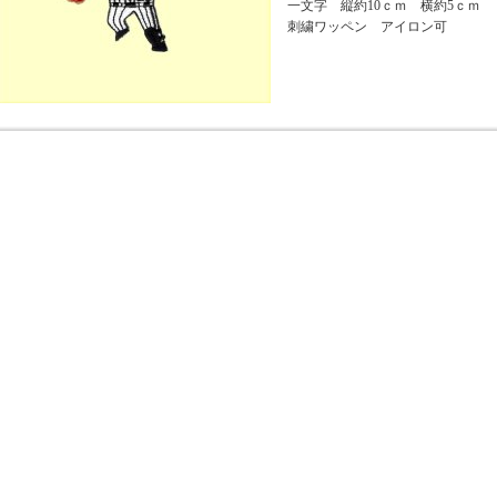
一文字 縦約10ｃｍ 横約5ｃｍ
刺繍ワッペン アイロン可