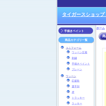
タイガースショップ
ホーム
手描きペイント
商
商品カテゴリ一覧
ユニフォーム
ワッペン圧着
刺繍
手描きペイント
プレーン
ワッペン
応援歌
選手別
虎
トラッキー
ラッキー