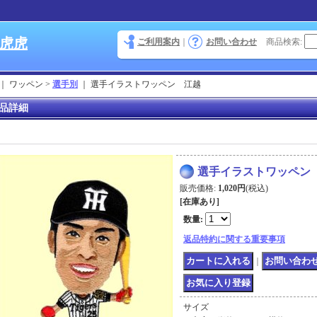
 虎虎
ご利用案内
｜
お問い合わせ
商品検索
:
｜ ワッペン >
選手別
｜
選手イラストワッペン 江越
品詳細
選手イラストワッペン
販売価格
:
1,020円
(税込)
[在庫あり]
数量
:
返品特約に関する重要事項
｜
サイズ