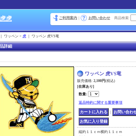
 虎虎
ご利用案内
｜
お問い合わせ
商品検索
:
｜ ワッペン >
虎
｜
ワッペン 虎VS竜
品詳細
ワッペン 虎VS竜
販売価格
:
2,100円
(税込)
[在庫あり]
数量
:
返品特約に関する重要事項
｜
縦約１１ｃｍ横約１１ｃｍ