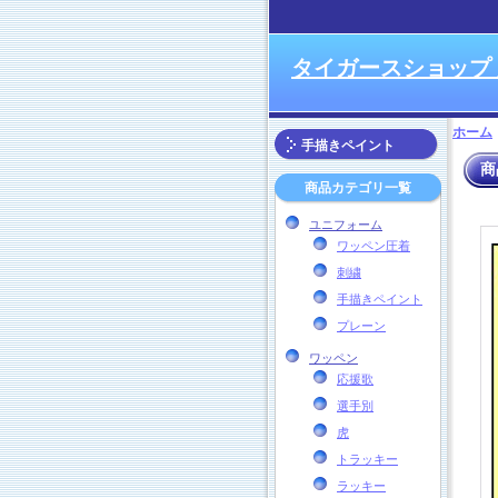
タイガースショップ
ホーム
手描きペイント
商
商品カテゴリ一覧
ユニフォーム
ワッペン圧着
刺繍
手描きペイント
プレーン
ワッペン
応援歌
選手別
虎
トラッキー
ラッキー