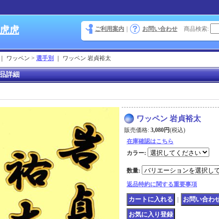
 虎虎
ご利用案内
｜
お問い合わせ
商品検索
:
｜ ワッペン >
選手別
｜
ワッペン 岩貞裕太
品詳細
ワッペン 岩貞裕太
販売価格
:
3,080円
(税込)
在庫確認はこちら
カラー
:
数量
:
返品特約に関する重要事項
｜