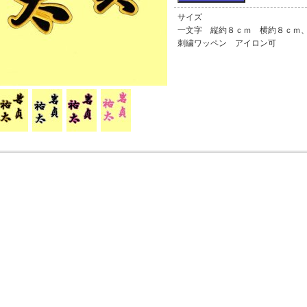
サイズ
一文字 縦約８ｃｍ 横約８ｃｍ、
刺繍ワッペン アイロン可