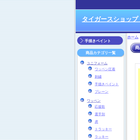
タイガースショップ
ホーム
手描きペイント
商
商品カテゴリ一覧
ユニフォーム
ワッペン圧着
刺繍
手描きペイント
プレーン
ワッペン
応援歌
選手別
虎
トラッキー
ラッキー