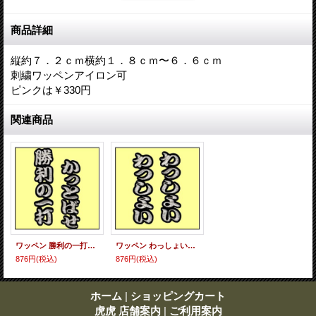
商品詳細
縦約７．２ｃｍ横約１．８ｃｍ〜６．６ｃｍ
刺繍ワッペンアイロン可
ピンクは￥330円
関連商品
ワッペン 勝利の一打かっとばせ
ワッペン わっしょいわっしょい
876円
(税込)
876円
(税込)
ホーム
|
ショッピングカート
虎虎 店舗案内
|
ご利用案内