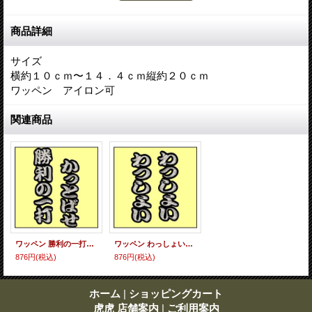
商品詳細
サイズ
横約１０ｃｍ〜１４．４ｃｍ縦約２０ｃｍ
ワッペン アイロン可
関連商品
ワッペン 勝利の一打かっとばせ
ワッペン わっしょいわっしょい
876円
(税込)
876円
(税込)
ホーム
|
ショッピングカート
虎虎 店舗案内
|
ご利用案内