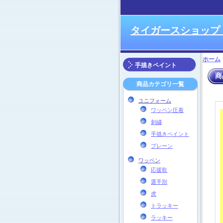
タイガースショップ
ホーム
手描きペイント
商
商品カテゴリ一覧
ユニフォーム
ワッペン圧着
刺繍
手描きペイント
プレーン
ワッペン
応援歌
選手別
虎
トラッキー
ラッキー