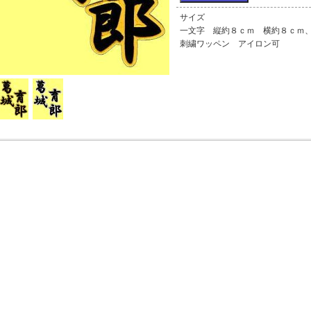
サイズ
一文字 縦約８ｃｍ 横約８ｃｍ、
刺繍ワッペン アイロン可