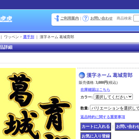
 虎虎
ご利用案内
｜
お問い合わせ
商品検索
:
｜ ワッペン >
選手別
｜
漢字ネーム 葛城育郎
品詳細
漢字ネーム 葛城育郎
販売価格
:
3,080円
(税込)
在庫確認はこちら
カラー
:
数量
:
返品特約に関する重要事項
｜