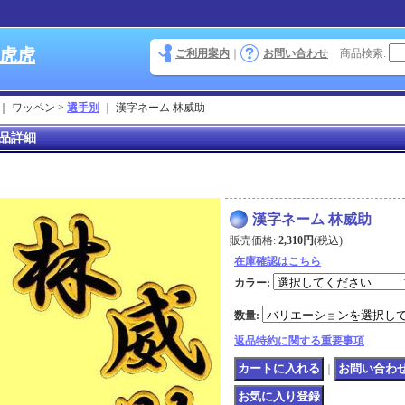
 虎虎
ご利用案内
｜
お問い合わせ
商品検索
:
｜ ワッペン >
選手別
｜
漢字ネーム 林威助
品詳細
漢字ネーム 林威助
販売価格
:
2,310円
(税込)
在庫確認はこちら
カラー
:
数量
:
返品特約に関する重要事項
｜