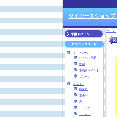
タイガースショップ
ホーム
手描きペイント
商
商品カテゴリ一覧
ユニフォーム
ワッペン圧着
刺繍
手描きペイント
プレーン
ワッペン
応援歌
選手別
虎
トラッキー
ラッキー