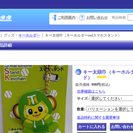
 虎虎
ご利用案内
｜
お問い合わせ
商品検索
:
｜ グッズ >
キーホルダー
｜
キー太頭巾（キーホルダーendスマホスタンド）
品詳細
キー太頭巾（キーホルダ
ド）
販売価格
:
990円
(税込)
在庫確認はこちら
サイズ
:
数量
:
返品特約に関する重要事項
｜