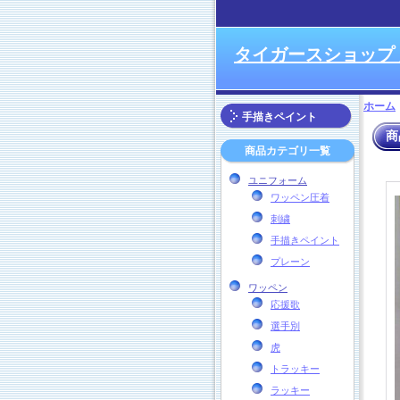
タイガースショップ
ホーム
手描きペイント
商
商品カテゴリ一覧
ユニフォーム
ワッペン圧着
刺繍
手描きペイント
プレーン
ワッペン
応援歌
選手別
虎
トラッキー
ラッキー