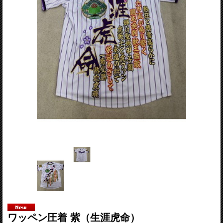
ワッペン圧着 紫（生涯虎命）