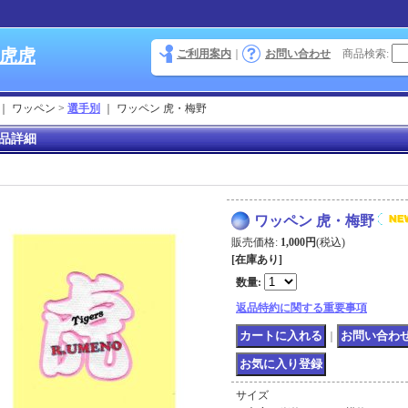
 虎虎
ご利用案内
｜
お問い合わせ
商品検索
:
｜ ワッペン >
選手別
｜
ワッペン 虎・梅野
品詳細
ワッペン 虎・梅野
販売価格
:
1,000円
(税込)
[在庫あり]
数量
:
返品特約に関する重要事項
｜
サイズ