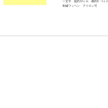
一文字 縦約10ｃｍ 横約8・5ｃ
刺繍ワッペン アイロン可