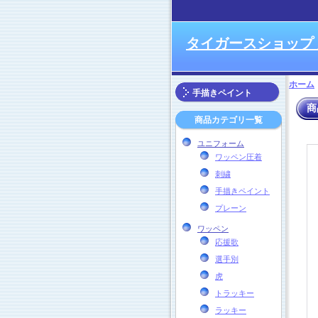
タイガースショップ
ホーム
手描きペイント
商
商品カテゴリ一覧
ユニフォーム
ワッペン圧着
刺繍
手描きペイント
プレーン
ワッペン
応援歌
選手別
虎
トラッキー
ラッキー