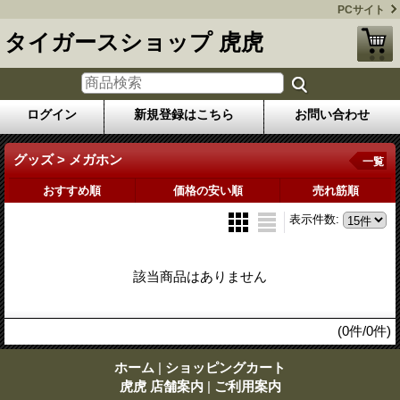
PCサイト
タイガースショップ 虎虎
ログイン
新規登録はこちら
お問い合わせ
グッズ > メガホン
一覧
おすすめ順
価格の安い順
売れ筋順
表示件数
:
該当商品はありません
(0件/0件)
ホーム
|
ショッピングカート
虎虎 店舗案内
|
ご利用案内